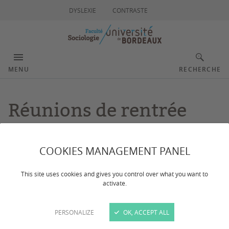
DYSLEXIE
CONTRASTE
MENU
RECHERCHE
Réunions de rentrée
2026-2027
COOKIES MANAGEMENT PANEL
Dernière mise à jour :
le 20/07/2026
This site uses cookies and gives you control over what you want to
activate.
Dates des réunions de rentrée de la Licence de
PERSONALIZE
OK, ACCEPT ALL
sociologie et du Master Sciences Sociales.