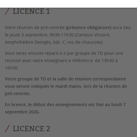
LICENCE 1
Votre réunion de pré-rentrée
(présence obligatoire)
aura lieu
le jeudi 3 septembre, 9h30-11h30 (Campus Victoire,
Amphithéâtre Denigès, bât. C, rez-de-chaussée).
Vous serez ensuite réparti.e.s par groupe de TD pour une
réunion avec votre enseignant.e référent.e. de 13h30 à
16h30.
Votre groupe de TD et la salle de réunion correspondante
vous seront indiqués le mardi matin, lors de la réunion de
pré-rentrée.
En licence, le début des enseignements est fixé au lundi 7
septembre 2026.
LICENCE 2