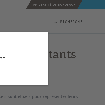
UNIVERSITÉ DE BORDEAUX
RECHERCHE
 représentants
vate.
e.s sont élu.e.s pour représenter leurs