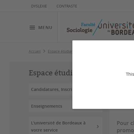
DYSLEXIE
CONTRASTE
MENU
Accueil
Espace étudiant
Les représentantes et représen
Le
Espace étudiant
This
ét
Candidatures, Inscriptions
Dernière
Enseignements
Pour c
L'université de Bordeaux à
promot
votre service