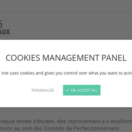
tants étudiants
COOKIES MANAGEMENT PANEL
s représentantes et
 site uses cookies and gives you control over what you want to acti
udiants
PERSONALIZE
OK, ACCEPT ALL
 mise à jour :
le 23/10/2025
haque année d'études, des représentant.e.s étudiant.
ions au sein des Comités de Perfectionnement.