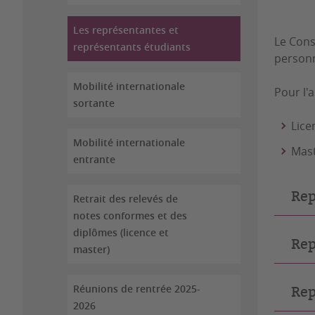
Les représentantes et
Le Cons
représentants étudiants
personn
Mobilité internationale
Pour l'
sortante
Lice
Mobilité internationale
Mast
entrante
Rep
Retrait des relevés de
notes conformes et des
diplômes (licence et
Rep
master)
Réunions de rentrée 2025-
Rep
2026