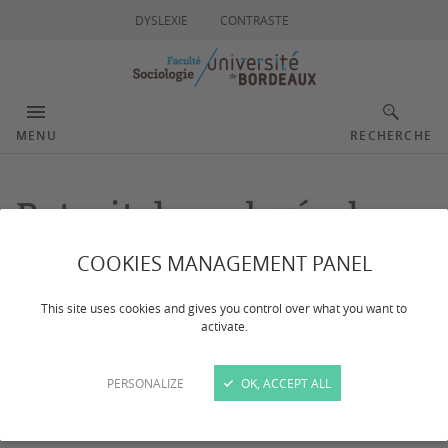
DYSLEXIE
CONTRASTE
MENU
RECHERCHE
Retrait des relevés de
notes conformes et des
COOKIES MANAGEMENT PANEL
diplômes (licence et
This site uses cookies and gives you control over what you want to
activate.
master)
PERSONALIZE
OK, ACCEPT ALL
Dernière mise à jour :
le 30/05/2025