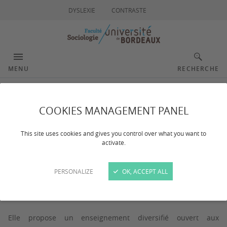
DYSLEXIE
CONTRASTE
MENU
RECHERCHE
Présentation
COOKIES MANAGEMENT PANEL
This site uses cookies and gives you control over what you want to
activate.
Dernière mise à jour :
le 13/01/2025
PERSONALIZE
OK, ACCEPT ALL
La Faculté de Sociologie de Bordeaux accueille environ
850 étudiant.e.s de la licence au doctorat.
Elle propose un enseignement diversifié ouvert aux