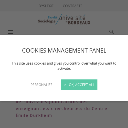
DYSLEXIE
CONTRASTE
MENU
RECHERCHE
COOKIES MANAGEMENT PANEL
Publication
This site uses cookies and gives you control over what you want to
activate.
Dernière mise à jour :
le 24/04/2024
PERSONALIZE
OK, ACCEPT ALL
Retrouvez les publications des
enseignant.e.s chercheur.e.s du Centre
Émile Durkheim